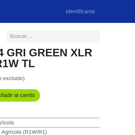
Registro Profesional
Identificarse
4 GRI GREEN XLR
R1W TL
 excluido)
ñadir al carrito
rícola
n Agrícola (R1W/R1)