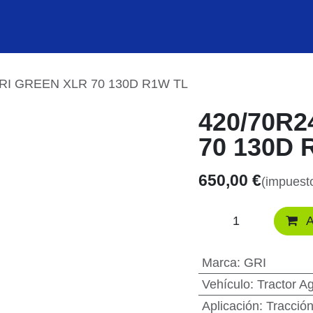
Productos
Marcas
La empresa
Blog
GRI GREEN XLR 70 130D R1W TL
420/70R2
70 130D 
650,00
€
(impuesto
A
Marca
:
GRI
Vehículo
:
Tractor Ag
Aplicación
:
Tracció