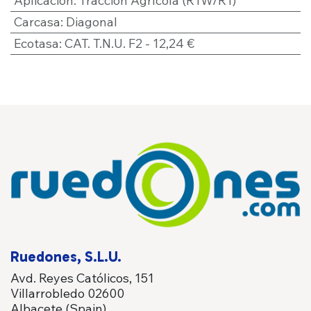
Aplicación
:
Tracción Agrícola (R1W/R1)
Carcasa
:
Diagonal
Ecotasa
:
CAT. T.N.U. F2 - 12,24 €
Ruedones, S.L.U.
Avd. Reyes Católicos, 151
Villarrobledo 02600
Albacete (Spain)