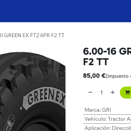
Productos
Marcas
La empresa
Blog
RI GREEN EX FT2 6PR F2 TT
6.00-16 G
F2 TT
85,00
€
(impuesto 
Marca
:
GRI
Vehículo
:
Tractor A
Aplicación
:
Direcc