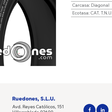
Carcasa
:
Diagonal
Ecotasa
:
CAT. T.N.U.
Ruedones, S.L.U.
Avd. Reyes Católicos, 151