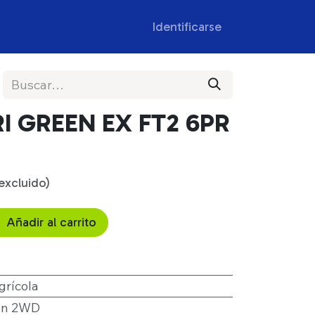
Registro Profesional
Identificarse
RI GREEN EX FT2 6PR
excluido)
Añadir al carrito
grícola
ión 2WD