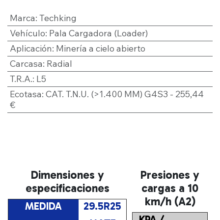
Marca
:
Techking
Vehículo
:
Pala Cargadora (Loader)
Aplicación
:
Minería a cielo abierto
Carcasa
:
Radial
T.R.A.
:
L5
Ecotasa
:
CAT. T.N.U. (>1.400 MM) G4S3 - 255,44
€
Dimensiones y
Presiones y
especificaciones
cargas a 10
km/h (A2)
MEDIDA
29.5R25
KPA /