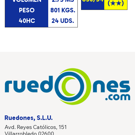
(★★)
PESO
801 KGS.
40HC
24 UDS.
Ruedones, S.L.U.
Avd. Reyes Católicos, 151
Villarrobledo 02600