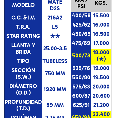
MATE
KGS.
MODELO
PSI
D2S
400/58
15.500
C.C. & I.V.
216A2
425/62
16.000
T.R.A.
L5
450/65
16.500
STAR RATING
★★
475/69
17.000
LLANTA Y
25.00-3.5
BRIDA
18.000
500/73
(★)
TIPO
TUBELESS
525/76
19.000
SECCIÓN
750 MM
(S.W.)
550/80
19.500
DIÁMETRO
575/83
20.000
1920 MM
(O.D.)
600/87
20.600
PROFUNDIDAD
89 MM
625/91
21.200
(T.D.)
22.400
650/94
VOLÚMEN
2.75 M3